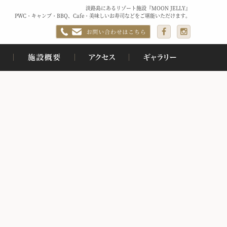
淡路島にあるリゾート施設『MOON JELLY』
PWC・キャンプ・BBQ、Cafe・美味しいお寿司などをご堪能いただけます。