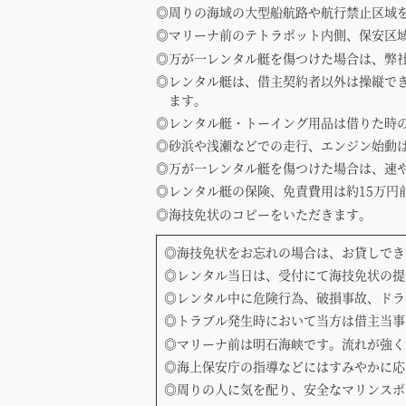
周りの海域の大型船航路や航行禁止区域
マリーナ前のテトラポット内側、保安区
万が一レンタル艇を傷つけた場合は、弊
レンタル艇は、借主契約者以外は操縦で
ます。
レンタル艇・トーイング用品は借りた時
砂浜や浅瀬などでの走行、エンジン始動
万が一レンタル艇を傷つけた場合は、速
レンタル艇の保険、免責費用は約15万円
海技免状のコピーをいただきます。
海技免状をお忘れの場合は、お貸しでき
レンタル当日は、受付にて海技免状の提
レンタル中に危険行為、破損事故、ドラ
トラブル発生時において当方は借主当事
マリーナ前は明石海峡です。流れが強く
海上保安庁の指導などにはすみやかに応
周りの人に気を配り、安全なマリンスポ