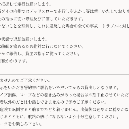
を把握して走行お願いします。
域ブイの内側ではデッドスローで走行し空ぶかし等は禁止いたしており
社の指示に従い修理及び弁償していただきます。
きないことを理解し、これに違反した場合の全ての事故・トラブルに対
の状態で返却お願いします。
は船艇を痛めるため絶対に行わないでください。
やかに報告し、貸主の指示に従ってください。
前後かかります。
ませんのでご了承ください。
示をいただき誓約書に署名をいただいてからの貸出しとなります。
イブ損傷、ロープなどの巻き込みがあった場合は即刻中止させていただ
者以外の方とはお話しできませんので予めご了承ください。
危険で転倒すると船までたどり着けません。出航後は速やかに穏やかな
じるとともに、航路の妨げにならないよう十分注意してください。
ーツをお楽しみ下さい。