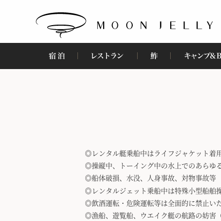
レンタル艇乗船中はライフジャケット着
操縦中、トーイング中の水上でのあらゆ
船体破損、水没、人身事故、対物事故等
レンタルジェット乗船中は特殊小型船舶
飲酒運転・危険運転等は全面的に禁止い
漁船、遊覧船、ウエイク艇の航路の妨害